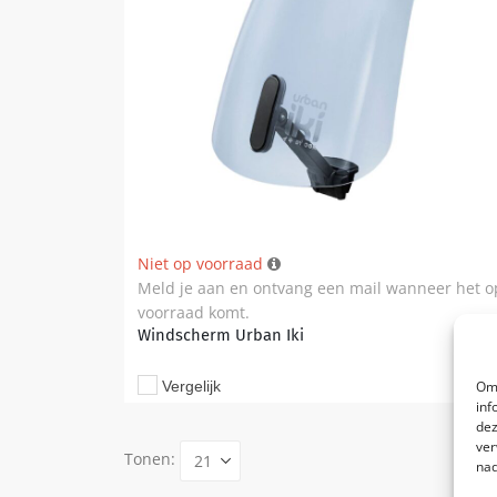
Niet op voorraad
Meld je aan en ontvang een mail wanneer het o
voorraad komt.
Windscherm Urban Iki
€
34,9
Om 
Vergelijk
inf
dez
ver
Tonen:
nad