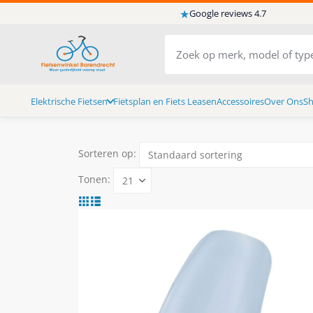
★
Google reviews 4.7
Elektrische Fietsen
Fietsplan en Fiets Leasen
Accessoires
Over Ons
S
Sorteren op:
Tonen: