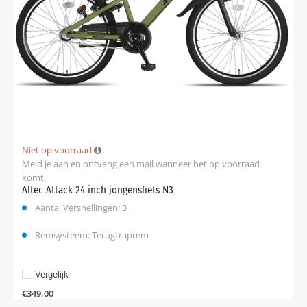
Niet op voorraad
Meld je aan en ontvang een mail wanneer het op voorraad
komt.
Altec Attack 24 inch jongensfiets N3
Aantal Versnellingen: 3
Remsysteem: Terugtraprem
Vergelijk
€
349,00