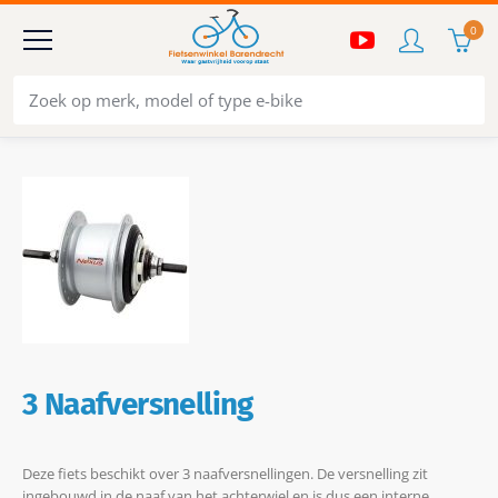
0
3 Naafversnelling
Deze fiets beschikt over 3 naafversnellingen. De versnelling zit
ingebouwd in de naaf van het achterwiel en is dus een interne