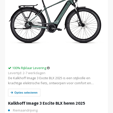
100% Rijklaar Levering
Levertijd: 2-7 werkdagen
De Kalkhoff Image 3 Excite BLX 2025 is een stijlvolle en
krachtige elektrische fiets, ontworpen voor comfort en
betrouwbaarheid. Uitgerust met een Bosch motor en
duurzame riemaandrijving, ideaal voor dagelijks…
Opties selecteren
Kalkhoff Image 3 Excite BLX heren 2025
Riemaandrijving