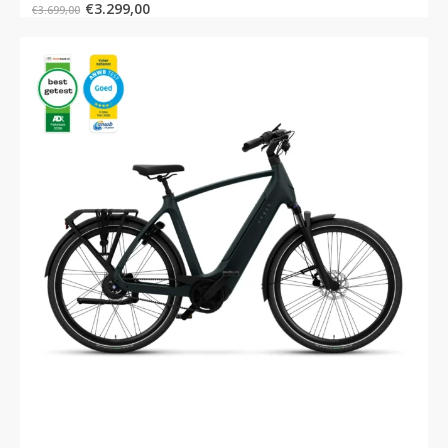
€
3.299,00
€
3.699,00