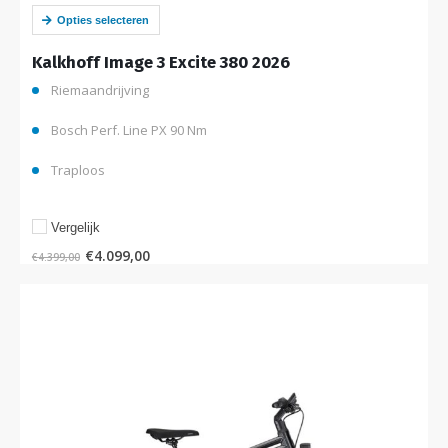
300 display, een onderhoudsarme riemaandrijving en Enviolo
traploze versnelling…
Opties selecteren
Kalkhoff Image 3 Excite 380 2026
Riemaandrijving
Bosch Perf. Line PX 90 Nm
Traploos
Vergelijk
€
4.099,00
€
4.399,00