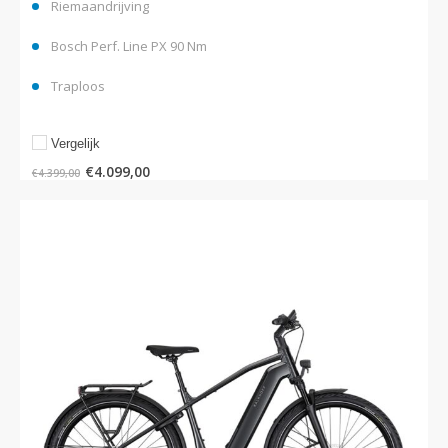
Riemaandrijving
Bosch Perf. Line PX 90 Nm
Traploos
Vergelijk
€
4.099,00
€
4.399,00