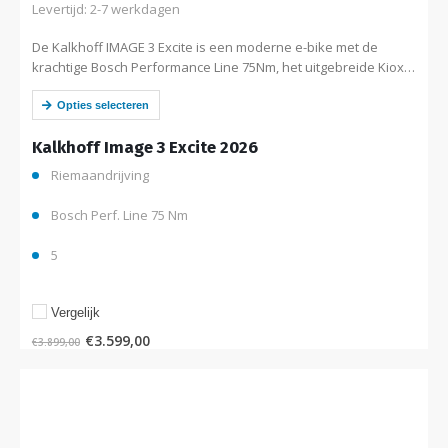
Levertijd: 2-7 werkdagen
De Kalkhoff IMAGE 3 Excite is een moderne e-bike met de
krachtige Bosch Performance Line 75Nm, het uitgebreide Kiox
300 display, een onderhoudsarme riemaandrijving icm
naafversnelling van Shimano. De geïntegreerde…
Opties selecteren
Kalkhoff Image 3 Excite 2026
Riemaandrijving
Bosch Perf. Line 75 Nm
5
Vergelijk
€
3.599,00
€
3.899,00