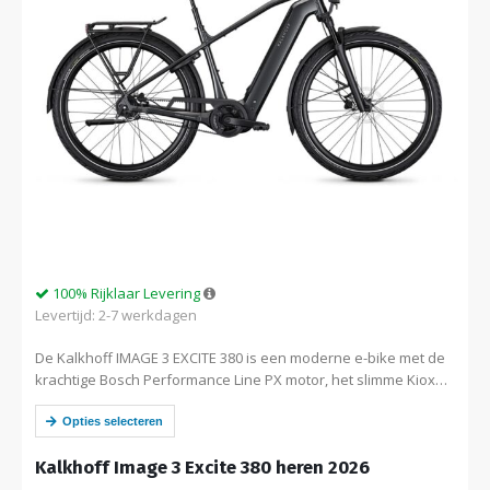
100% Rijklaar Levering
Levertijd: 2-7 werkdagen
De Kalkhoff IMAGE 3 EXCITE 380 is een moderne e-bike met de
krachtige Bosch Performance Line PX motor, het slimme Kiox
300 display, een onderhoudsarme riemaandrijving en Enviolo
traploze versnelling…
Opties selecteren
Kalkhoff Image 3 Excite 380 heren 2026