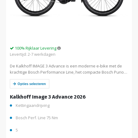
100% Rijklaar Levering
Levertijd: 2-7 werkdagen
De Kalkhoff IMAGE 3 Advance is een moderne e-bike met de
krachtige Bosch Performance Line, het compacte Bosch Purion
200 display, een onderhoudsarme versnellingsnaaf van
Shimano. De geïntegreerde Bosch 540wh …
Opties selecteren
Kalkhoff Image 3 Advance 2026
Kettingaandrijving
Bosch Perf. Line 75 Nm
5