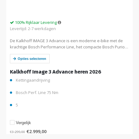
100% Rijklaar Levering
Levertijd: 2-7 werkdagen
De Kalkhoff IMAGE 3 Advance is een moderne e-bike met de
krachtige Bosch Performance Line, het compacte Bosch Purion
200 display, een onderhoudsarme versnellingsnaaf van
Shimano. De geïntegreerde Bosch 540wh …
Opties selecteren
Kalkhoff Image 3 Advance heren 2026
Kettingaandrijving
Bosch Perf. Line 75 Nm
5
Vergelijk
€
2.999,00
€
3.299,00