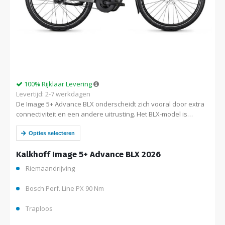
100% Rijklaar Levering
Levertijd: 2-7 werkdagen
De Image 5+ Advance BLX onderscheidt zich vooral door extra
connectiviteit en een andere uitrusting. Het BLX-model is
standaard voorzien van een geïntegreerde GPS-tracker (IoT-
module), waardoor de fiets via de…
Opties selecteren
Kalkhoff Image 5+ Advance BLX 2026
Riemaandrijving
Bosch Perf. Line PX 90 Nm
Traploos