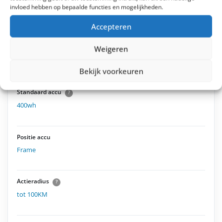
invloed hebben op bepaalde functies en mogelijkheden.
Loopondersteuning tot 6 km/h
Accepteren
Weigeren
Bekijk voorkeuren
Accu & actieradius
Standaard accu
?
400wh
Positie accu
Frame
Actieradius
?
tot 100KM