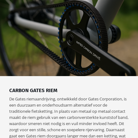
CARBON GATES RIEM
De Gates riemaandrijving, ontwikkeld door Gates Corporation, is
een duurzaam en onderhoudsarm alternatief voor de
traditionele fietsketting. In plaats van metaal op metaal contact
maakt de riem gebruik van een carbonversterkte kunststof band,
waardoor smeren niet nodig is en vuil minder invloed heeft. Dit
zorgt voor een stille, schone en soepelere rijervaring. Daarnaast
gaat een Gates riem doorgaans langer mee dan een ketting, wat