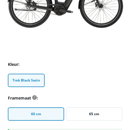
Kleur
Trek Black Satin
Framemaat
?
60 cm
65 cm