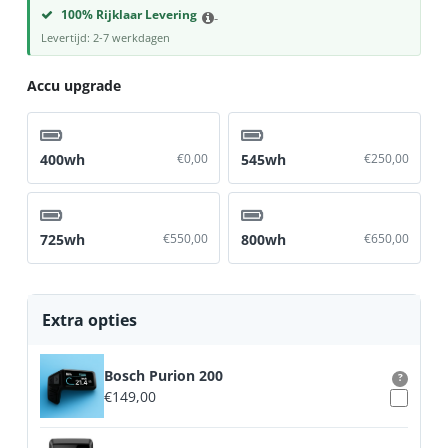
100% Rijklaar Levering
-
Levertijd: 2-7 werkdagen
Accu upgrade
400wh
€
0,00
545wh
€
250,00
725wh
€
550,00
800wh
€
650,00
Extra opties
Bosch Purion 200
?
€
149,00