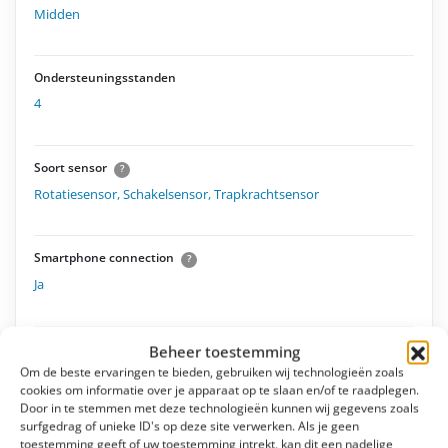
Midden
Ondersteuningsstanden
4
Soort sensor
?
Rotatiesensor
,
Schakelsensor
,
Trapkrachtsensor
Smartphone connection
?
Ja
Display
Beheer toestemming
Om de beste ervaringen te bieden, gebruiken wij technologieën zoals
Bosch Intuvia 100 + LED Remote
cookies om informatie over je apparaat op te slaan en/of te raadplegen.
Door in te stemmen met deze technologieën kunnen wij gegevens zoals
surfgedrag of unieke ID's op deze site verwerken. Als je geen
Loopondersteuning
toestemming geeft of uw toestemming intrekt, kan dit een nadelige