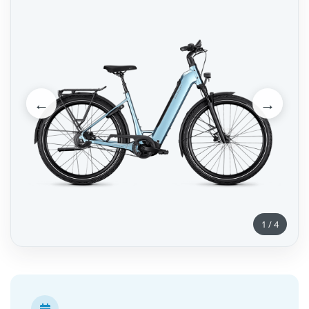
←
→
1
/
4