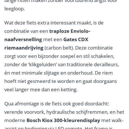
lange ritten maken zonder voortdurend angst voor
leegloop.
Wat deze fiets extra interessant maakt, is de
combinatie van een
traploze Enviolo-
naafversnelling
met een
Gates CDX
riemaandrijving
(carbon belt). Deze combinatie
zorgt voor een bijzonder soepel en stil schakelen,
zonder de ‘klikgeluiden’ van traditionele derailleurs,
én met minimale slijtage en onderhoud. De riem
hoeft niet gesmeerd te worden en gaat doorgaans
veel langer mee dan een ketting.
Qua afmontage is de fiets ook goed doordacht:
verende voorvork, hydraulische schijfremmen, en het
moderne
Bosch Kiox 300-kleurendisplay
met walk-
assist en bediening via LED-remote. Het frame is