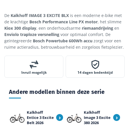
De
Kalkhoff IMAGE 3 EXCITE BLX
is een moderne e-bike met
de krachtige
Bosch Performance Line PX motor
, het slimme
Kiox 300 display
, een onderhoudsarme
riemaandrijving
en
Enviolo traploze versnelling
voor optimaal comfort. De
geïntegreerde
Bosch Powertube 600Wh accu
zorgt voor een
ruime actieradius, betrouwbaarheid en zorgeloos fietsplezier.
Inruil mogelijk
14 dagen bedenktijd
Andere modellen binnen deze serie
Kalkhoff
Kalkhoff
›
›
Entice 3 Excite
Image 3 Excite
Belt 2026
380 2026