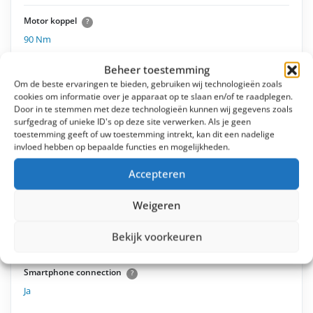
Motor koppel
?
90 Nm
Beheer toestemming
Om de beste ervaringen te bieden, gebruiken wij technologieën zoals
Motor positie
cookies om informatie over je apparaat op te slaan en/of te raadplegen.
Midden
Door in te stemmen met deze technologieën kunnen wij gegevens zoals
surfgedrag of unieke ID's op deze site verwerken. Als je geen
toestemming geeft of uw toestemming intrekt, kan dit een nadelige
invloed hebben op bepaalde functies en mogelijkheden.
Ondersteuningsstanden
4
Accepteren
Weigeren
Soort sensor
?
Rotatiesensor
,
Trapkrachtsensor
Bekijk voorkeuren
Smartphone connection
?
Ja