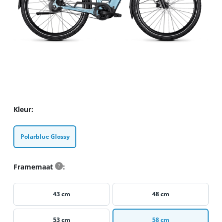
Kleur
Polarblue Glossy
Framemaat
?
43 cm
48 cm
53 cm
58 cm