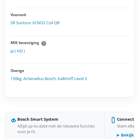
Voorvork
SR Suntour XCM32 Coil QR
MIK bevestiging
?
Ja ( HD )
Overige
150kg
,
Actieradius Bosch
,
Kalkhoff Level 3
Bosch Smart System
Connect &
Altijd up-to-date met de nieuwste functies
Stem elke r
voor je rit.
Bekijk d