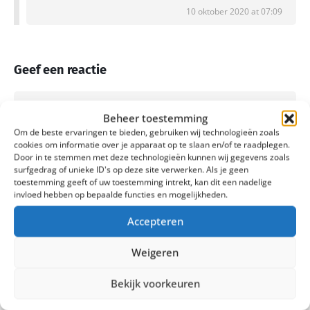
10 oktober 2020 at 07:09
Geef een reactie
Beheer toestemming
Je e-mailadres wordt niet gepubliceerd.
Vereiste velden zijn
Om de beste ervaringen te bieden, gebruiken wij technologieën zoals
gemarkeerd met
*
cookies om informatie over je apparaat op te slaan en/of te raadplegen.
Door in te stemmen met deze technologieën kunnen wij gegevens zoals
Reactie
*
surfgedrag of unieke ID's op deze site verwerken. Als je geen
toestemming geeft of uw toestemming intrekt, kan dit een nadelige
invloed hebben op bepaalde functies en mogelijkheden.
Accepteren
Weigeren
Bekijk voorkeuren
Naam
*